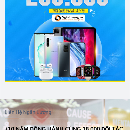
Liên Hệ Ngân Lượng
+10 NĂM ĐỒNG HÀNH CÙNG 18.000 ĐỐI TÁC