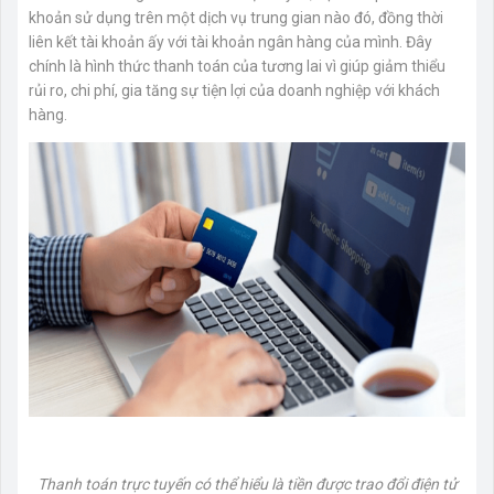
khoản sử dụng trên một dịch vụ trung gian nào đó, đồng thời
liên kết tài khoản ấy với tài khoản ngân hàng của mình. Đây
chính là hình thức thanh toán của tương lai vì giúp giảm thiểu
rủi ro, chi phí, gia tăng sự tiện lợi của doanh nghiệp với khách
hàng.
Thanh toán trực tuyến có thể hiểu là tiền được trao đổi điện tử