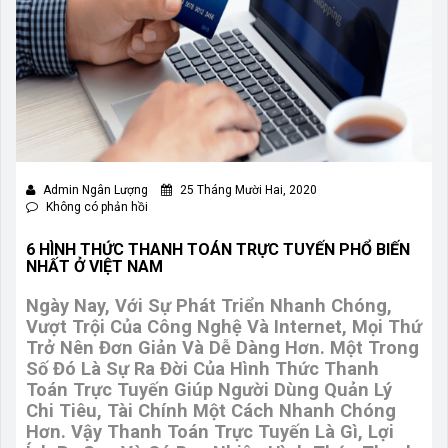
Admin Ngân Lượng
25 Tháng Mười Hai, 2020
Không có phản hồi
6 HÌNH THỨC THANH TOÁN TRỰC TUYẾN PHỔ BIẾN
NHẤT Ở VIỆT NAM
Ngày Nay, Với Sự Phát Triển Nhanh Chóng,
Vượt Trội Của Công Nghệ Và Internet, Mọi Thứ
Trở Nên Đơn Giản Và Dễ Dàng Hơn. Một Trong
Số Đó Là Sự Ra Đời Của Hình Thức Thanh
Toán Trực Tuyến Giúp Người Dùng Quản Lý
Chi Tiêu, Tài Chính Một Cách Nhanh Chóng
Hơn. Vậy Thanh Toán Trực Tuyến Là Gì, Lợi