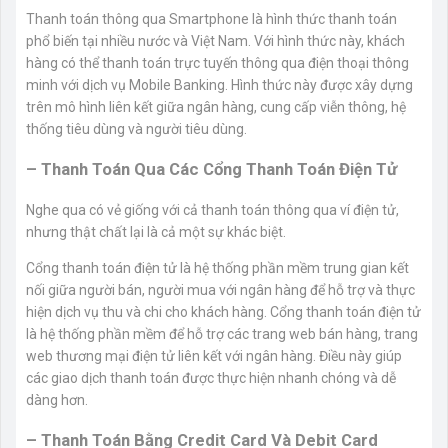
Thanh toán thông qua Smartphone là hình thức thanh toán
phổ biến tại nhiều nước và Việt Nam. Với hình thức này, khách
hàng có thể thanh toán trực tuyến thông qua điện thoại thông
minh với dịch vụ Mobile Banking. Hình thức này được xây dựng
trên mô hình liên kết giữa ngân hàng, cung cấp viễn thông, hệ
thống tiêu dùng và người tiêu dùng.
– Thanh Toán Qua Các Cổng Thanh Toán Điện Tử
Nghe qua có vẻ giống với cả thanh toán thông qua ví điện tử,
nhưng thật chất lại là cả một sự khác biệt.
Cổng thanh toán điện tử là hệ thống phần mềm trung gian kết
nối giữa người bán, người mua với ngân hàng để hỗ trợ và thực
hiện dịch vụ thu và chi cho khách hàng. Cổng thanh toán điện tử
là hệ thống phần mềm để hỗ trợ các trang web bán hàng, trang
web thương mại điện tử liên kết với ngân hàng. Điều này giúp
các giao dịch thanh toán được thực hiện nhanh chóng và dễ
dàng hơn.
– Thanh Toán Bằng Credit Card Và Debit Card