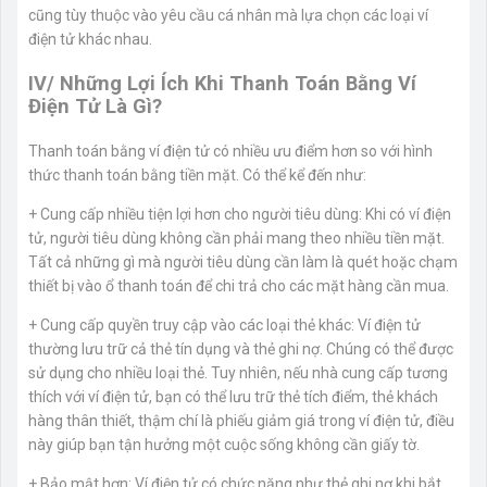
cũng tùy thuộc vào yêu cầu cá nhân mà lựa chọn các loại ví
điện tử khác nhau.
IV/ Những Lợi Ích Khi Thanh Toán Bằng Ví
Điện Tử Là Gì?
Thanh toán bằng ví điện tử có nhiều ưu điểm hơn so với hình
thức thanh toán bằng tiền mặt. Có thể kể đến như:
+ Cung cấp nhiều tiện lợi hơn cho người tiêu dùng: Khi có ví điện
tử, người tiêu dùng không cần phải mang theo nhiều tiền mặt.
Tất cả những gì mà người tiêu dùng cần làm là quét hoặc chạm
thiết bị vào ổ thanh toán để chi trả cho các mặt hàng cần mua.
+ Cung cấp quyền truy cập vào các loại thẻ khác: Ví điện tử
thường lưu trữ cả thẻ tín dụng và thẻ ghi nợ. Chúng có thể được
sử dụng cho nhiều loại thẻ. Tuy nhiên, nếu nhà cung cấp tương
thích với ví điện tử, bạn có thể lưu trữ thẻ tích điểm, thẻ khách
hàng thân thiết, thậm chí là phiếu giảm giá trong ví điện tử, điều
này giúp bạn tận hưởng một cuộc sống không cần giấy tờ.
+ Bảo mật hơn: Ví điện tử có chức năng như thẻ ghi nợ khi bắt