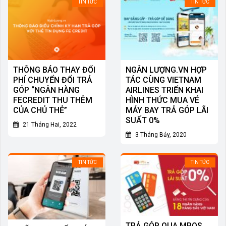
TIN TỨC
TIN TỨC
THÔNG BÁO THAY ĐỔI
NGÂN LƯỢNG.VN HỢP
PHÍ CHUYỂN ĐỔI TRẢ
TÁC CÙNG VIETNAM
GÓP “NGÂN HÀNG
AIRLINES TRIỂN KHAI
FECREDIT THU THÊM
HÌNH THỨC MUA VÉ
CỦA CHỦ THẺ”
MÁY BAY TRẢ GÓP LÃI
SUẤT 0%
21 Tháng Hai, 2022
3 Tháng Bảy, 2020
TIN TỨC
TIN TỨC
TRẢ GÓP QUA MPOS