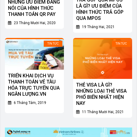
NHỮNG ƯU ĐIỂM ĐÁNG
LÀ GÌ? ƯU ĐIỂM CỦA
NÓI CỦA HÌNH THỨC
HÌNH THỨC TRẢ GÓP
THANH TOÁN QR PAY
QUA MPOS
23 Tháng Mười Hai, 2020
19 Tháng Hai, 2021
TIN TỨC
TIN TỨC
TRIỂN KHAI DỊCH VỤ
THANH TOÁN VÉ TÀU
THẺ VISA LÀ GÌ?
HỎA TRỰC TUYẾN QUA
NHỮNG LOẠI THẺ VISA
NGÂN LƯỢNG.VN
PHỔ BIẾN NHẤT HIỆN
NAY
6 Tháng Tám, 2019
11 Tháng Mười Hai, 2021