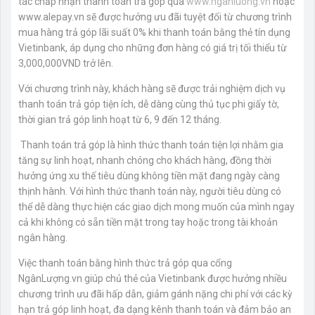
tác chấp nhận thanh toán trả góp qua
www.nganluong.vn
hoặc
www.alepay.vn sẽ được hưởng ưu đãi tuyệt đối từ chương trình
mua hàng trả góp lãi suất 0% khi thanh toán bằng thẻ tín dụng
Vietinbank, áp dụng cho những đơn hàng có giá trị tối thiểu từ
3,000,000VND trở lên.
Với chương trình này, khách hàng sẽ được trải nghiệm dịch vụ
thanh toán trả góp tiện ích, dễ dàng cùng thủ tục phi giấy tờ,
thời gian trả góp linh hoạt từ 6, 9 đến 12 tháng.
Thanh toán trả góp là hình thức thanh toán tiện lợi nhằm gia
tăng sự linh hoạt, nhanh chóng cho khách hàng, đồng thời
hưởng ứng xu thế tiêu dùng không tiền mặt đang ngày càng
thịnh hành. Với hình thức thanh toán này, người tiêu dùng có
thể dễ dàng thực hiện các giao dịch mong muốn của mình ngay
cả khi không có sẵn tiền mặt trong tay hoặc trong tài khoản
ngân hàng.
Việc thanh toán bằng hình thức trả góp qua cổng
NgânLượng.vn giúp chủ thẻ của Vietinbank được hưởng nhiều
chương trình ưu đãi hấp dẫn, giảm gánh nặng chi phí với các kỳ
hạn trả góp linh hoạt, đa dạng kênh thanh toán và đảm bảo an