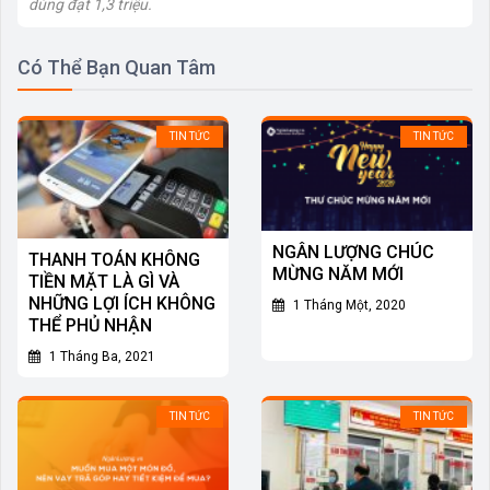
dùng đạt 1,3 triệu.
Có Thể Bạn Quan Tâm
TIN TỨC
TIN TỨC
NGÂN LƯỢNG CHÚC
THANH TOÁN KHÔNG
MỪNG NĂM MỚI
TIỀN MẶT LÀ GÌ VÀ
NHỮNG LỢI ÍCH KHÔNG
1 Tháng Một, 2020
THỂ PHỦ NHẬN
1 Tháng Ba, 2021
TIN TỨC
TIN TỨC