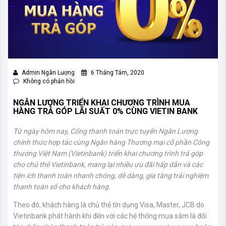
Admin Ngân Lượng
6 Tháng Tám, 2020
Không có phản hồi
NGÂN LƯỢNG TRIỂN KHAI CHƯƠNG TRÌNH MUA
HÀNG TRẢ GÓP LÃI SUẤT 0% CÙNG VIETIN BANK
Từ ngày hôm nay, Cổng thanh toán trực tuyến Ngân Lượng
chính thức hợp tác cùng Ngân hàng Thương mại cổ phần Công
thương Việt Nam (Vietinbank) triển khai chương trình trả góp
cho chủ thẻ Vietinbank, mang lại nhiều ưu đãi hấp dẫn và các
tiện ích thanh toán nhanh chóng, dễ dàng, gia tăng trải nghiệm
thanh toán số cho khách hàng.
Theo đó, khách hàng là chủ thẻ tín dụng Visa, Master, JCB do
Vietinbank phát hành khi đến với các hệ thống mua sắm là đối