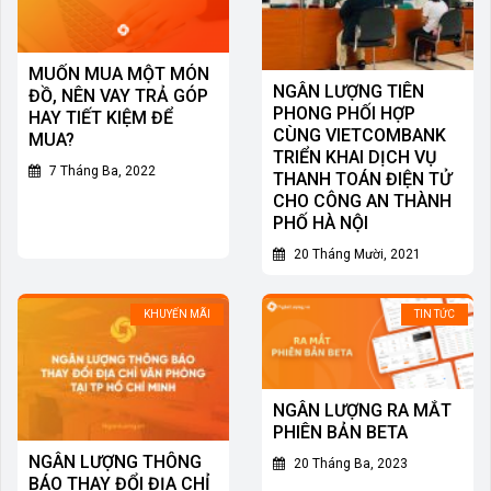
MUỐN MUA MỘT MÓN
NGÂN LƯỢNG TIÊN
ĐỒ, NÊN VAY TRẢ GÓP
PHONG PHỐI HỢP
HAY TIẾT KIỆM ĐỂ
CÙNG VIETCOMBANK
MUA?
TRIỂN KHAI DỊCH VỤ
7 Tháng Ba, 2022
THANH TOÁN ĐIỆN TỬ
CHO CÔNG AN THÀNH
PHỐ HÀ NỘI
20 Tháng Mười, 2021
KHUYẾN MÃI
TIN TỨC
NGÂN LƯỢNG RA MẮT
PHIÊN BẢN BETA
NGÂN LƯỢNG THÔNG
20 Tháng Ba, 2023
BÁO THAY ĐỔI ĐỊA CHỈ