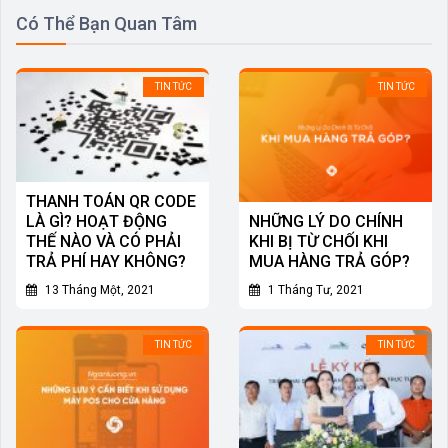
Có Thể Bạn Quan Tâm
TIN TỨC
TIN TỨC
THANH TOÁN QR CODE
LÀ GÌ? HOẠT ĐỘNG
NHỮNG LÝ DO CHÍNH
THẾ NÀO VÀ CÓ PHẢI
KHI BỊ TỪ CHỐI KHI
TRẢ PHÍ HAY KHÔNG?
MUA HÀNG TRẢ GÓP?
13 Tháng Một, 2021
1 Tháng Tư, 2021
TIN TỨC
TIN TỨC