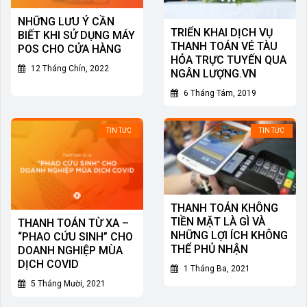
NHỮNG LƯU Ý CẦN
TRIỂN KHAI DỊCH VỤ
BIẾT KHI SỬ DỤNG MÁY
THANH TOÁN VÉ TÀU
POS CHO CỬA HÀNG
HỎA TRỰC TUYẾN QUA
12 Tháng Chín, 2022
NGÂN LƯỢNG.VN
6 Tháng Tám, 2019
TIN TỨC
TIN TỨC
THANH TOÁN KHÔNG
TIỀN MẶT LÀ GÌ VÀ
THANH TOÁN TỪ XA –
NHỮNG LỢI ÍCH KHÔNG
“PHAO CỨU SINH” CHO
THỂ PHỦ NHẬN
DOANH NGHIỆP MÙA
DỊCH COVID
1 Tháng Ba, 2021
5 Tháng Mười, 2021