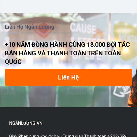
Liên Hệ Ngân Lượng
+10 NĂM ĐỒNG HÀNH CÙNG 18.000 ĐỐI TÁC
BÁN HÀNG VÀ THANH TOÁN TRÊN TOÀN
QUỐC
Liên Hệ
NGÂNLƯỢNG.VN
Giấy Phép cung ứng dịch vụ Trung gian Thanh toán số 22/GP-