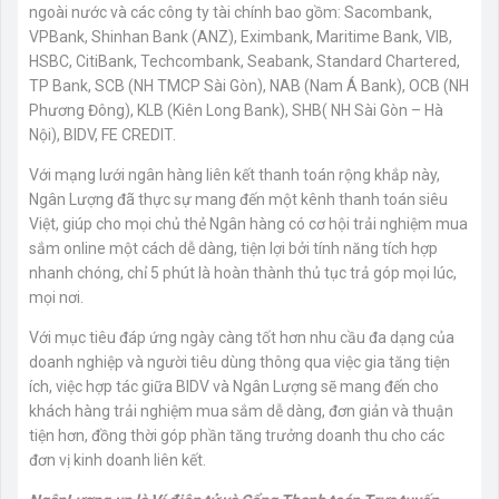
ngoài nước và các công ty tài chính bao gồm: Sacombank,
VPBank, Shinhan Bank (ANZ), Eximbank, Maritime Bank, VIB,
HSBC, CitiBank, Techcombank, Seabank, Standard Chartered,
TP Bank, SCB (NH TMCP Sài Gòn), NAB (Nam Á Bank), OCB (NH
Phương Đông), KLB (Kiên Long Bank), SHB( NH Sài Gòn – Hà
Nội), BIDV, FE CREDIT.
Với mạng lưới ngân hàng liên kết thanh toán rộng khắp này,
Ngân Lượng đã thực sự mang đến một kênh thanh toán siêu
Việt, giúp cho mọi chủ thẻ Ngân hàng có cơ hội trải nghiệm mua
sắm online một cách dễ dàng, tiện lợi bởi tính năng tích hợp
nhanh chóng, chỉ 5 phút là hoàn thành thủ tục trả góp mọi lúc,
mọi nơi.
Với mục tiêu đáp ứng ngày càng tốt hơn nhu cầu đa dạng của
doanh nghiệp và người tiêu dùng thông qua việc gia tăng tiện
ích, việc hợp tác giữa BIDV và Ngân Lượng sẽ mang đến cho
khách hàng trải nghiệm mua sắm dễ dàng, đơn giản và thuận
tiện hơn, đồng thời góp phần tăng trưởng doanh thu cho các
đơn vị kinh doanh liên kết.