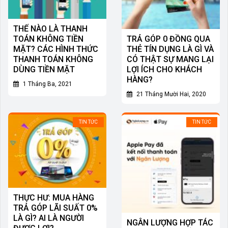
THẾ NÀO LÀ THANH
TOÁN KHÔNG TIỀN
TRẢ GÓP 0 ĐỒNG QUA
MẶT? CÁC HÌNH THỨC
THẺ TÍN DỤNG LÀ GÌ VÀ
THANH TOÁN KHÔNG
CÓ THẬT SỰ MANG LẠI
DÙNG TIỀN MẶT
LỢI ÍCH CHO KHÁCH
HÀNG?
1 Tháng Ba, 2021
21 Tháng Mười Hai, 2020
TIN TỨC
TIN TỨC
THỰC HƯ: MUA HÀNG
TRẢ GÓP LÃI SUẤT 0%
LÀ GÌ? AI LÀ NGƯỜI
NGÂN LƯỢNG HỢP TÁC