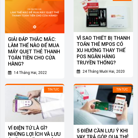
VÌ SAO THIẾT BỊ THANH
GIẢI ĐÁP THẮC MẮC:
TOÁN THẺ MPOS CÓ
LÀM THẾ NÀO ĐỂ MUA
XU HƯỚNG THAY THẾ
MÁY QUẸT THẺ THANH
POS NGÂN HÀNG
TOÁN TIỀN CHO CỬA
TRUYỀN THỐNG?
HÀNG?
24 Tháng Mười Hai, 2020
14 Tháng Hai, 2022
TIN TỨC
TIN TỨC
VÍ ĐIỆN TỬ LÀ GÌ?
5 ĐIỂM CẦN LƯU Ý KHI
NHỮNG LỢI ÍCH VÀ LƯU
VAY TRẢ GÓP QUA THẺ