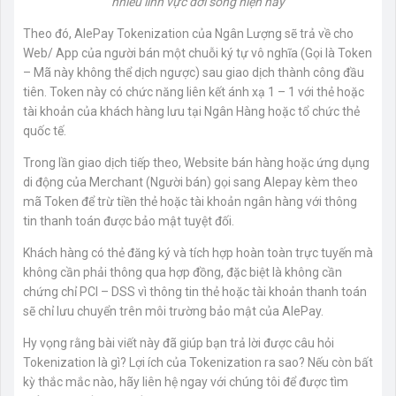
nhiều lĩnh vực đời sống hiện nay
Theo đó, AlePay Tokenization của Ngân Lượng sẽ trả về cho
Web/ App của người bán một chuỗi ký tự vô nghĩa (Gọi là Token
– Mã này không thể dịch ngược) sau giao dịch thành công đầu
tiên. Token này có chức năng liên kết ánh xạ 1 – 1 với thẻ hoặc
tài khoản của khách hàng lưu tại Ngân Hàng hoặc tổ chức thẻ
quốc tế.
Trong lần giao dịch tiếp theo, Website bán hàng hoặc ứng dụng
di động của Merchant (Người bán) gọi sang Alepay kèm theo
mã Token để trừ tiền thẻ hoặc tài khoản ngân hàng với thông
tin thanh toán được bảo mật tuyệt đối.
Khách hàng có thẻ đăng ký và tích hợp hoàn toàn trực tuyến mà
không cần phải thông qua hợp đồng, đặc biệt là không cần
chứng chỉ PCI – DSS vì thông tin thẻ hoặc tài khoản thanh toán
sẽ chỉ lưu chuyển trên môi trường bảo mật của AlePay.
Hy vọng rằng bài viết này đã giúp bạn trả lời được câu hỏi
Tokenization là gì? Lợi ích của Tokenization ra sao? Nếu còn bất
kỳ thắc mắc nào, hãy liên hệ ngay với chúng tôi để được tìm