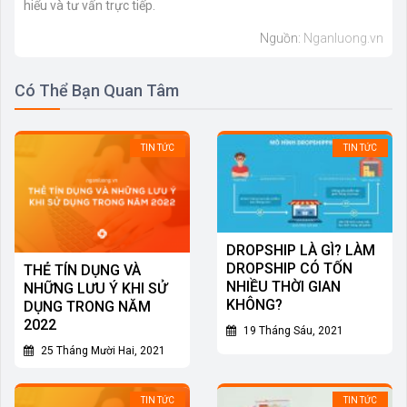
hiểu và tư vấn trực tiếp.
Nguồn:
Nganluong.vn
Có Thể Bạn Quan Tâm
TIN TỨC
TIN TỨC
DROPSHIP LÀ GÌ? LÀM
DROPSHIP CÓ TỐN
THẺ TÍN DỤNG VÀ
NHIỀU THỜI GIAN
NHỮNG LƯU Ý KHI SỬ
KHÔNG?
DỤNG TRONG NĂM
2022
19 Tháng Sáu, 2021
25 Tháng Mười Hai, 2021
TIN TỨC
TIN TỨC