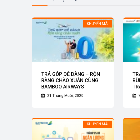
KHUYẾN MÃI
TRẢ GÓP DỄ DÀNG – RỘN
TR
RÀNG CHÀO XUÂN CÙNG
BÙ
BAMBOO AIRWAYS
TR
21 Tháng Mười, 2020
7
KHUYẾN MÃI