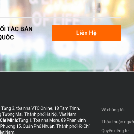
ỐI TÁC BÁN
Liên Hệ
QUỐC
:
Tầng 3, tòa nhà VTC Online, 18 Tam Trinh,
Về chúng tôi
 Tương Mai, Thành phố Hà Nội, Việt Nam
 Chí Minh:
Tầng 1, Toà nhà More, 89 Phan Đình
Thỏa thuận ngườ
 Phường 15, Quận Phú Nhuận, Thành phố Hồ Chí
Quyền riêng tư
iệt Nam.