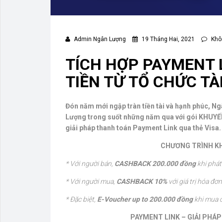
Admin Ngân Lượng
19 Tháng Hai, 2021
Khôn
TÍCH HỢP PAYMENT 
TIỀN TỪ TỔ CHỨC TÀ
Đón năm mới ngập tràn tiền tài và hạnh phúc, N
Lượng trong suốt những năm qua với gói KHUYẾ
giải pháp thanh toán Payment Link qua thẻ Visa.
CHƯƠNG TRÌNH KH
* Với người bán,
CASHBACK 200.000 đồng
khi phát
* Với người mua,
CASHBACK 10%
với giá trị hóa đơ
* Đặc biệt,
E-Voucher up to 200.000 đồng
khi mua c
PAYMENT LINK – GIẢI PHÁ