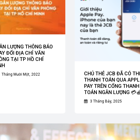
ÂN LƯỢNG THÔNG BÁO
AY ĐỔI ĐỊA CHỈ VĂN
ÒNG TẠI TP HỒ CHÍ
NH
CHỦ THẺ JCB ĐÃ CÓ TH
 Tháng Mười Một, 2022
THANH TOÁN QUA APPL
PAY TRÊN CỔNG THANH
TOÁN NGÂN LƯỢNG 💳
3 Tháng Bảy, 2025