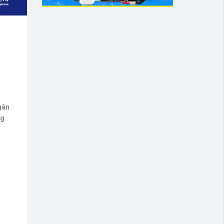
gân
ng