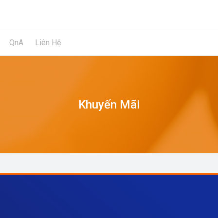
QnA
Liên Hệ
Khuyến Mãi