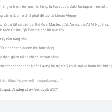
hàng online trên mọi nền tảng, từ Facebook, Zalo, Instagram, email….
g cần mã, chỉ mất 3 phút để tạo tài khoản Alepay.
hỗ trợ tất cả các loại thẻ Visa, Master, JCB, Amex, thẻ ATM. Ngoài ra,
 toán Online, QR Pay, trả góp lãi suất 0%…
t kỳ nền tảng nào
OD, từ đó tăng doanh thu bán hàng.
 dịch, giảm tối đa chi phí về vận hành.
 và cổng thanh toán Ngân Lượng hỗ trợ xử lý khiếu nại và hoàn tiền khi g
khảo: https://paymentlink.nganluong.vn/
u quả, dễ dàng và an toàn tuyệt đối!!