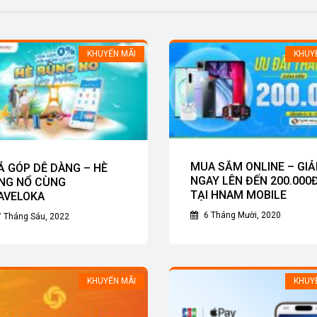
KHUYẾN MÃI
KHUY
MUA SẮM ONLINE – GI
Ả GÓP DỄ DÀNG – HÈ
NGAY LÊN ĐẾN 200.000
NG NỔ CÙNG
TẠI HNAM MOBILE
AVELOKA
6 Tháng Mười, 2020
 Tháng Sáu, 2022
KHUYẾN MÃI
KHUY