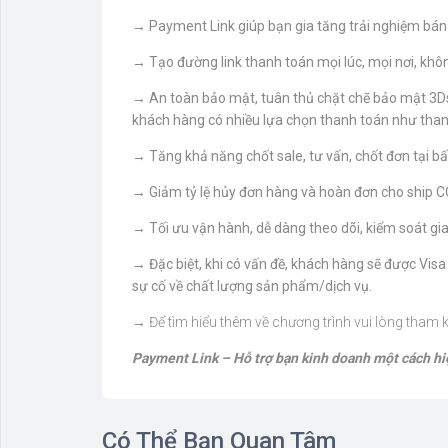
→ Payment Link giúp bạn gia tăng trải nghiệm bán 
→ Tạo đường link thanh toán mọi lúc, mọi nơi, khôn
→ An toàn bảo mật, tuân thủ chặt chẽ bảo mật 3Ds, 
khách hàng có nhiều lựa chọn thanh toán như thanh
→ Tăng khả năng chốt sale, tư vấn, chốt đơn tại bấ
→ Giảm tỷ lệ hủy đơn hàng và hoàn đơn cho ship C
→ Tối ưu vận hành, dễ dàng theo dõi, kiểm soát giao
→ Đặc biệt, khi có vấn đề, khách hàng sẽ được Visa
sự cố về chất lượng sản phẩm/dịch vụ.
→
Để tìm hiểu thêm về chương trình vui lòng tham 
Payment Link – Hỗ trợ bạn kinh doanh một cách hiệ
Có Thể Bạn Quan Tâm