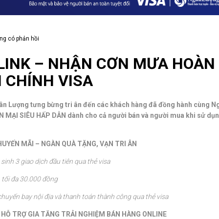
g có phản hồi
LINK – NHẬN CƠN MƯA HOÀN
I CHÍNH VISA
gân Lượng tưng bừng tri ân đến các khách hàng đã đồng hành cùng N
N MẠI SIÊU HẤP DẪN dành cho cả người bán và người mua khi sử dụ
UYẾN MÃI – NGÀN QUÀ TẶNG, VẠN TRI ÂN
 sinh 3 giao dịch đầu tiên qua thẻ visa
n tối đa 30.000 đồng
huyến bay nội địa và thanh toán thành công qua thẻ visa
P HỖ TRỢ GIA TĂNG TRẢI NGHIỆM BÁN HÀNG ONLINE