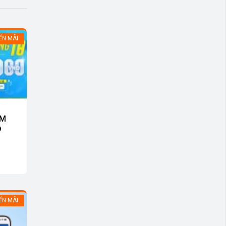
ẾN MÃI
ẢM
Đ
ẾN MÃI